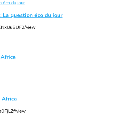
: La question éco du jour
3RENxUuBUF2/view
 Africa
 Africa
a0FjLZf/view