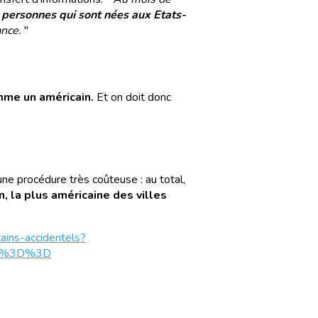
s personnes qui sont nées aux Etats-
ance.
"
omme un américain.
Et on doit donc
une procédure très coûteuse : au total,
, la plus américaine des villes
cains-accidentels?
3ng%3D%3D