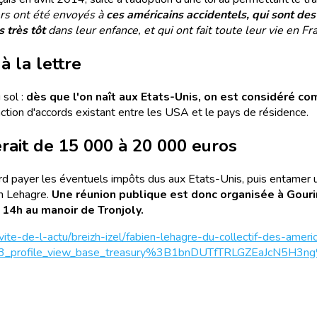
rs ont été envoyés à
ces américains accidentels, qui sont de
 très tôt
dans leur enfance, et qui ont fait toute leur vie en Fr
à la lettre
 sol :
dès que l'on naît aux Etats-Unis, on est considéré c
ction d'accords existant entre les USA et le pays de résidence.
rait de 15 000 à 20 000 euros
abord payer les éventuels impôts dus aux Etats-Unis, puis entamer 
n Lehagre.
Une réunion publique est donc organisée à Gourin
 14h au manoir de Tronjoly.
vite-de-l-actu/breizh-izel/fabien-lehagre-du-collectif-des-ameri
p3_profile_view_base_treasury%3B1bnDUTfTRLGZEaJcN5H