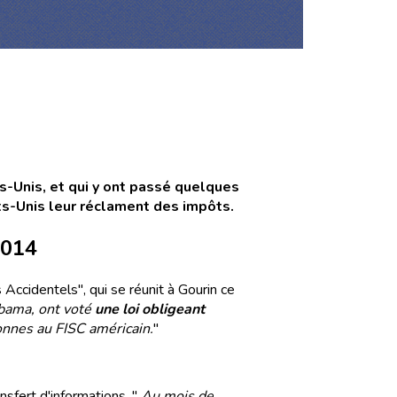
ts-Unis, et qui y ont passé quelques
tats-Unis leur réclament des impôts.
2014
 Accidentels", qui se réunit à Gourin ce
Obama, ont voté
une loi obligeant
onnes au FISC américain.
"
ansfert d'informations. "
Au mois de