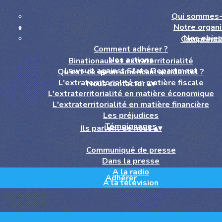
Qui sommes-
Notre organi
Nos objec
Comprend
Comment adhérer ?
Nos actions
Binationaux et extraterritorialité
Lawsuit against State Department
Qu'est-ce qu'un américain accidentel ?
L'extraterritorialité en matière fiscale
Nous contacter
▴
▾
L'extraterritorialité en matière économique
L'extraterritorialité en matière financière
Les préjudices
Témoignages
Ils parlent de nous
▴
▾
Communiqué de presse
Dans la presse
A la radio
Adhérer
A la télévision