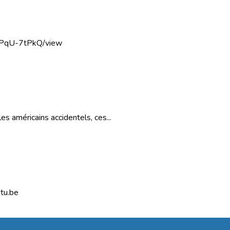
dVPqU-7tPkQ/view
es américains accidentels, ces...
tu.be