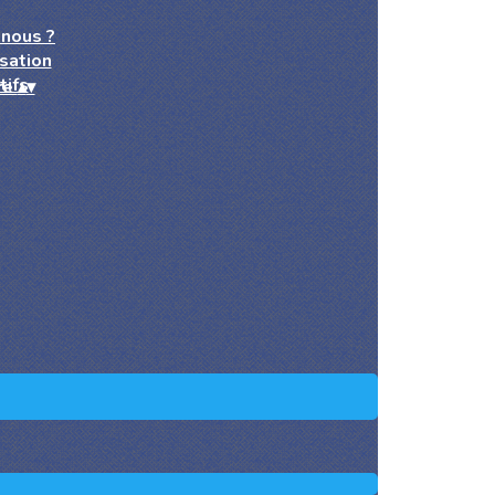
nous ?
sation
tifs
re
▴
▾