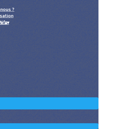
nous ?
sation
tifs
re
▴
▾