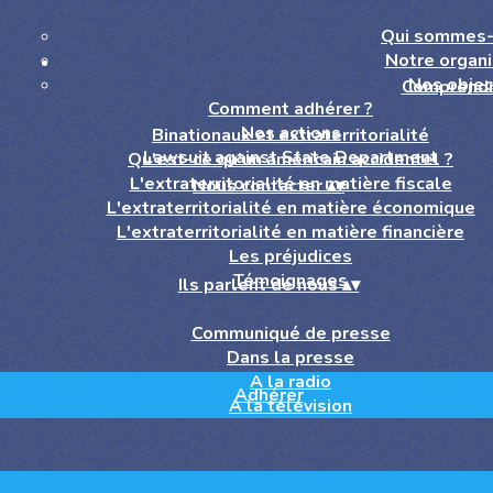
Qui sommes-
Notre organi
Nos objec
Comprend
Comment adhérer ?
Nos actions
Binationaux et extraterritorialité
Lawsuit against State Department
Qu'est-ce qu'un américain accidentel ?
L'extraterritorialité en matière fiscale
Nous contacter
▴
▾
L'extraterritorialité en matière économique
L'extraterritorialité en matière financière
Les préjudices
Témoignages
Ils parlent de nous
▴
▾
Communiqué de presse
Dans la presse
A la radio
Adhérer
A la télévision