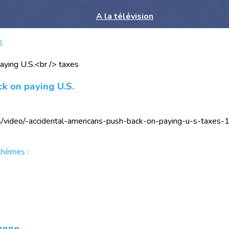
A la télévision
n
ck on paying U.S.
/video/-accidental-americans-push-back-on-paying-u-s-taxes
thèmes :
eanne