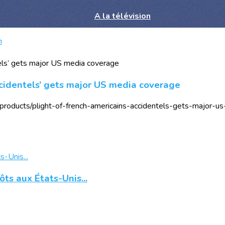
A la télévision
n
ccidentels’ gets major US media coverage
/products/plight-of-french-americains-accidentels-gets-major-u
ts aux États-Unis...