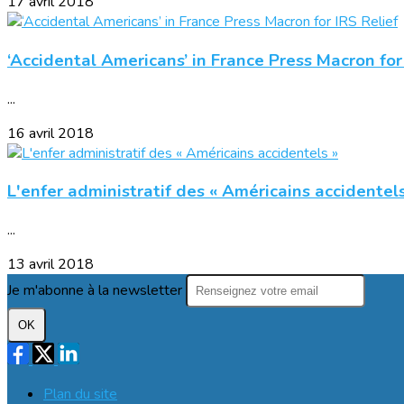
17 avril 2018
‘Accidental Americans’ in France Press Macron for
...
16 avril 2018
L'enfer administratif des « Américains accidentels
...
13 avril 2018
Je m'abonne à la newsletter
OK
Plan du site