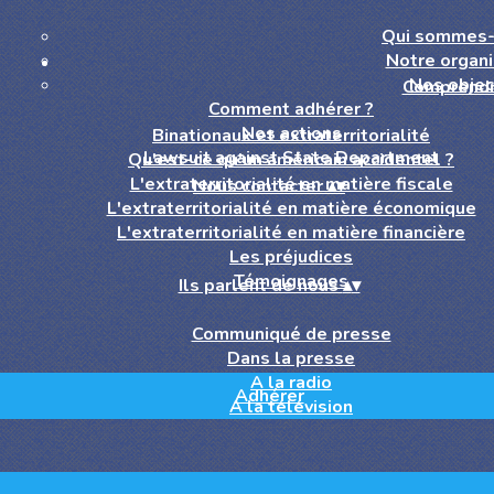
Qui sommes-
Notre organi
Nos objec
Comprend
Comment adhérer ?
Nos actions
Binationaux et extraterritorialité
Lawsuit against State Department
Qu'est-ce qu'un américain accidentel ?
L'extraterritorialité en matière fiscale
Nous contacter
▴
▾
L'extraterritorialité en matière économique
L'extraterritorialité en matière financière
Les préjudices
Témoignages
Ils parlent de nous
▴
▾
Communiqué de presse
Dans la presse
A la radio
Adhérer
A la télévision