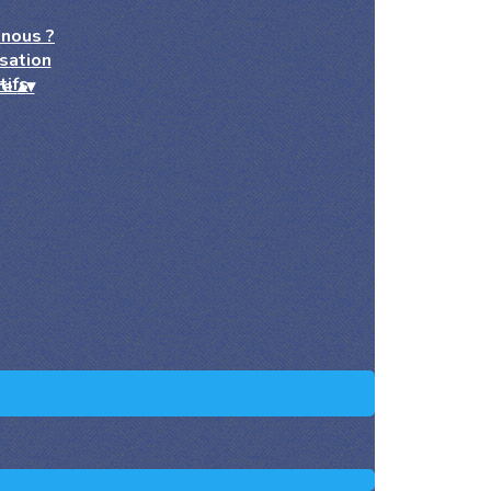
nous ?
sation
tifs
re
▴
▾