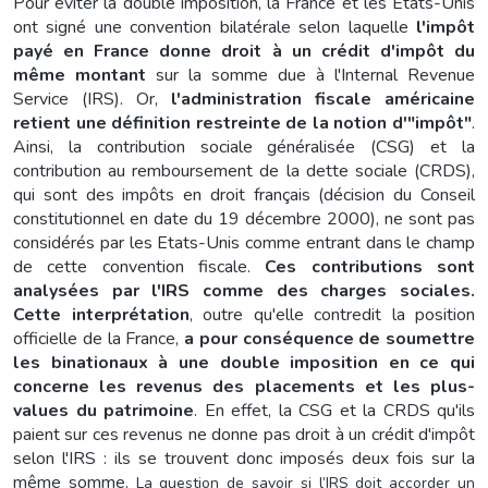
Pour éviter la double imposition, la France et les Etats-Unis
ont signé une convention bilatérale selon laquelle
l'impôt
payé en France donne droit à un crédit d'impôt du
même montant
sur la somme due à l'Internal Revenue
Service (IRS).
Or,
l'administration fiscale américaine
retient une définition restreinte de la notion d'"impôt"
.
Ainsi, la contribution sociale généralisée (CSG) et la
contribution au remboursement de la dette sociale (CRDS),
qui sont des impôts en droit français (décision du Conseil
constitutionnel en date du 19 décembre 2000), ne sont pas
considérés par les Etats-Unis comme entrant dans le champ
de cette convention fiscale.
Ces contributions sont
analysées par l'IRS comme des charges sociales.
Cette interprétation
, outre qu'elle contredit la position
officielle de la France,
a pour conséquence de soumettre
les binationaux à une double imposition en ce qui
concerne les revenus des placements et les plus-
values du patrimoine
. En effet, la CSG et la CRDS qu'ils
paient sur ces revenus ne donne pas droit à un crédit d'impôt
selon l'IRS : ils se trouvent donc imposés deux fois sur la
même somme.
La question
de savoir si l’IRS doit accorder un