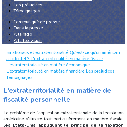
Les préjudices
Témoignages
Communiqué de presse
Dans la presse
A la radio
A la télévision
Binationaux et extraterritorialité
Qu'est-ce qu'un américain
accidentel ?
L'extraterritorialité en matière fiscale
L'extraterritorialité en matière économique
L'extraterritorialité en matière financière
Les préjudices
Témoignages
L'extraterritorialité en matière de
fiscalité personnelle
Le problème de l'application extraterritoriale de la législation
américaine s'illustre tout particulièrement en matière fiscale,
les Etats-Unis appliquant le principe de la taxation