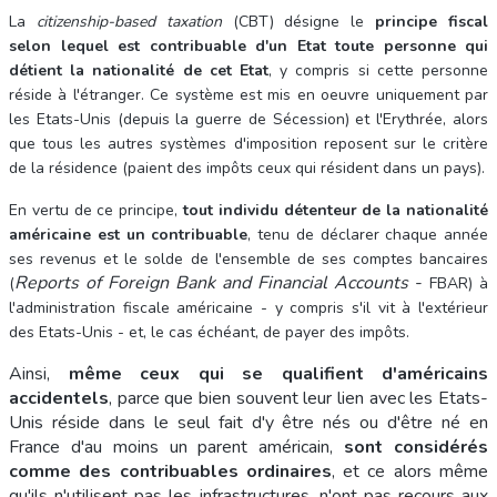
La
citizenship-based taxation
(CBT) désigne le
principe fiscal
selon lequel est contribuable d'un Etat toute personne qui
détient la nationalité de cet Etat
, y compris si cette personne
réside à l'étranger. Ce système est mis en oeuvre uniquement par
les Etats-Unis (depuis la guerre de Sécession) et l'Erythrée, alors
que tous les autres systèmes d'imposition reposent sur le critère
de la résidence (paient des impôts ceux qui résident dans un pays).
En vertu de ce principe,
tout individu détenteur de la nationalité
américaine est un contribuable
, tenu de déclarer chaque année
ses revenus et le solde de l'ensemble de ses comptes bancaires
Reports of Foreign Bank and Financial Accounts
-
(
FBAR) à
l'administration fiscale américaine - y compris s'il vit à l'extérieur
des Etats-Unis - et, le cas échéant, de payer des impôts.
Ainsi,
même ceux qui se qualifient d'américains
accidentels
, parce que bien souvent leur lien avec les Etats-
Unis réside dans le seul fait d'y être nés ou d'être né en
France d'au moins un parent américain,
sont considérés
comme des contribuables ordinaires
, et ce
alors même
qu'ils n'utilisent pas les infrastructures, n'ont pas recours aux