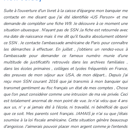
Suite à l'ouverture d'un livret à la caisse d'épargne mon banquier me
contacte en me disant que j'ai été identifiée «US Person» et me
demande de compléter une fiche W9. Je découvre à ce moment une
situation ubuesque . N'ayant pas de SSN ,la fiche est retournée avec
ma date de naissance mais il me dit qu'il faudra absolument obtenir
ce SSN . Je contacte l'ambassade américaine de Paris pour connaître
les démarches à effectuer. En juillet , j'obtiens un rendez-vous à
l'ambassade pour demander ce fameux numéro munie d'une
multitude de justificatifs retrouvés dans les archives familiales ,
dans les écoles primaires , collèges et lycées fréquentés en France,
des preuves de mon séjour aux USA, de mon départ... Depuis j'ai
reçu mon SSN courant 2016 que jai transmis à mon banquier qui
transmet gentiment au fisc français un état de mes comptes , Chose
que l'on peut considérer comme une intrusion de ma vie privée. Ceci
est totalement anormal de mon point de vue. Je n'ai vécu que 4 ans
aux us, n' y ai jamais été à l'école, ni travaillé, ni bénéficié de quoi
que ce soit. Mes parents sont français. JAMAIS je n'ai su que j'étais
soumise à la loi fiscale américaine. Cette situation génère beaucoup
d'angoisse. J'aimerais pouvoir placer mon argent comme je l'entends