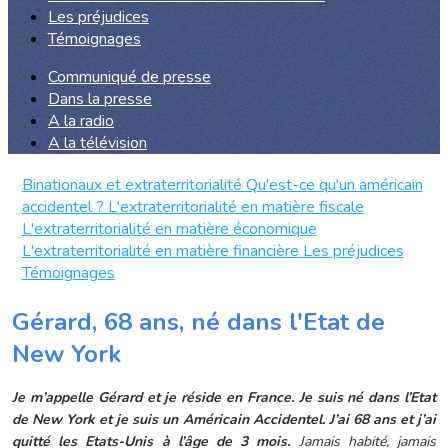
Les préjudices
Témoignages
Communiqué de presse
Dans la presse
A la radio
A la télévision
Binationaux et extraterritorialité
Qu'est-ce qu'un américain
accidentel ?
L'extraterritorialité en matière fiscale
L'extraterritorialité en matière économique
L'extraterritorialité en matière financière
Les préjudices
Témoignages
Gérard, 68 ans, né dans l'Etat de
New York
Je m’appelle Gérard et je réside en France. Je suis né dans l’Etat
de New York et je suis un Américain Accidentel. J’ai 68 ans et j’ai
quitté les Etats-Unis à l’âge de 3 mois.
Jamais habité, jamais