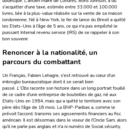
ubuesque. L'ancien maire de Londres, Boris Johnson, a dû
s'acquitter d'une taxe, estimée entre 33.000 et 100.000
livres, liée à la plus-value réalisée sur la vente de sa maison
londonienne. Né à New York, le fer de lance du Brexit a quitté
les Etats-Unis à l'âge de 5 ans, ce qui n'a pas empêché le
puissant Internal revenu service (IRS) de se rappeler à son
bon souvenir.
Renoncer à la nationalité, un
parcours du combattant
Un Français, Fabien Lehagre, s'est retrouvé au cœur d'un
imbroglio bureaucratique dont il se serait bien
passé.
L'Obs
raconte son histoire dans un long portrait fouillé
de ce cadre d'une entreprise de bouteilles de gaz, né aux
Etats-Unis en 1984, mais qui a quitté le territoire avec son
père dès l'âge de 18 mois. La BNP-Paribas a, comme le
prévoit l'accord, transmis ses agissements financiers au fisc
américain. Il est désormais dans le viseur de l'Oncle Sam, alors
qu'il ne parle pas anglais et n'a ni numéro de Social sécurity,