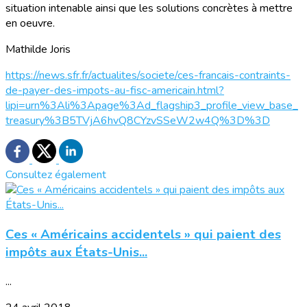
situation intenable ainsi que les solutions concrètes à mettre
en oeuvre.
Mathilde Joris
https://news.sfr.fr/actualites/societe/ces-francais-contraints-
de-payer-des-impots-au-fisc-americain.html?
lipi=urn%3Ali%3Apage%3Ad_flagship3_profile_view_base_
treasury%3B5TVjA6hvQ8CYzvSSeW2w4Q%3D%3D
Consultez également
Ces « Américains accidentels » qui paient des
impôts aux États-Unis...
...