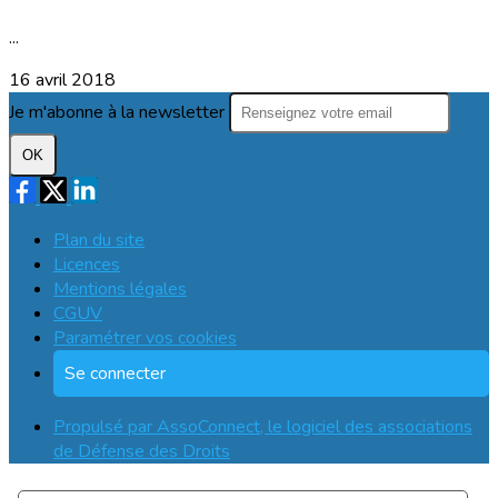
...
16 avril 2018
Je m'abonne à la newsletter
OK
Plan du site
Licences
Mentions légales
CGUV
Paramétrer vos cookies
Se connecter
Propulsé par AssoConnect, le logiciel des associations
de Défense des Droits