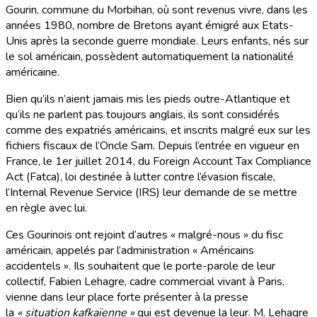
Gourin, commune du Morbihan, où sont revenus vivre, dans les
années 1980, nombre de Bretons ayant émigré aux Etats-
Unis après la seconde guerre mondiale. Leurs enfants, nés sur
le sol américain, possèdent automatiquement la nationalité
américaine.
Bien qu’ils n’aient jamais mis les pieds outre-Atlantique et
qu’ils ne parlent pas toujours anglais, ils sont considérés
comme des expatriés américains, et inscrits malgré eux sur les
fichiers fiscaux de l’Oncle Sam. Depuis l’entrée en vigueur en
France, le 1er juillet 2014, du Foreign Account Tax Compliance
Act (Fatca), loi destinée à lutter contre l’évasion fiscale,
l’Internal Revenue Service (IRS) leur demande de se mettre
en règle avec lui.
Ces Gourinois ont rejoint d’autres « malgré-nous » du fisc
américain, appelés par l’administration « Américains
accidentels ». Ils souhaitent que le porte-parole de leur
collectif, Fabien Lehagre, cadre commercial vivant à Paris,
vienne dans leur place forte présenter à la presse
la
« situation kafkaïenne »
qui est devenue la leur. M. Lehagre