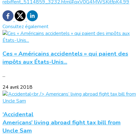
rebiffent_5114859_3232.html#qxV0G4MWSKitfpK4.99
Consultez également
Ces « Américains accidentels » qui paient des
impôts aux États-Unis...
...
24 avril 2018
‘Accidental
Americans’ living abroad fight tax bill from
Uncle Sam