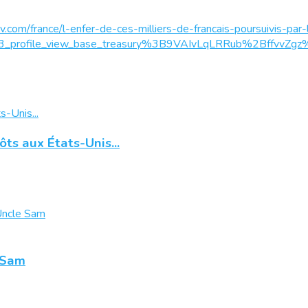
v.com/france/l-enfer-de-ces-milliers-de-francais-poursuivis-pa
ip3_profile_view_base_treasury%3B9VAIvLqLRRub%2Bffvv
ts aux États-Unis...
e Sam