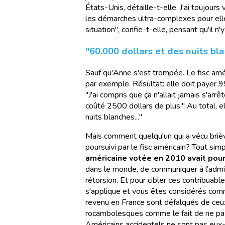
États-Unis, détaille-t-elle. J'ai toujours
les démarches ultra-complexes pour elle.
situation", confie-t-elle, pensant qu'il 
"60.000 dollars et des nuits bl
Sauf qu'Anne s'est trompée. Le fisc amé
par exemple. Résultat: elle doit payer
"J'ai compris que ça n'allait jamais s'arrêt
coûté 2500 dollars de plus." Au total, e
nuits blanches..."
Mais comment quelqu'un qui a vécu brièv
poursuivi par le fisc américain? Tout sim
américaine votée en 2010 avait pour 
dans le monde, de communiquer à l’admin
rétorsion. Et pour cibler ces contribuable
s'applique et vous êtes considérés comm
revenu en France sont défalqués de ceu
rocambolesques comme le fait de ne pas 
Américains accidentels ne sont pas eux-m