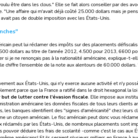
 voulu être dans les clous." Elle se fait alors conseiller par des avo
 "Une affaire qui m'avait déjà coûté 25.000 dollars mais je pensai
n'y avait pas de double imposition avec les États-Unis.
anches"
ricain peut lui réclamer des impôts sur des placements défiscal
 9500 dollars au titre de l'année 2012, 4.500 pour 2013, 6600 
er si je ne renonçais pas à la nationalité américaine, explique-t-elle
lle chiffre l'ensemble de la note aux alentours de 60.000 dollars
ement aux États-Unis, qui n'y exerce aucune activité et n'y pos
plement parce que la France a ratifié dans le droit hexagonal la l
but de lutter contre l'évasion fiscale
. Elle impose aux instit
istration américaine les données fiscales de tous leurs clients 
s, les banques identifient des "signes d'américanité" chez leurs cli
e un citoyen américain. Le fisc américain peut donc vous réclamer
x réclamés par les États-Unis, de nombreux placements sont imp
pouvoir déduire les frais de scolarité -comme c'est le cas aux É
ême américains! Et ils seraient plusieurs milliers en France à avo