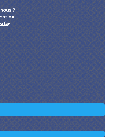
nous ?
sation
tifs
re
▴
▾