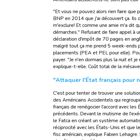
"Et vous ne pouvez alors rien faire que 
BNP en 2014 que j'ai découvert ça. Ils o
m'exclure! Et comme une amie m'a dit qu'e
démarches." Refusant de faire appel à un 
déclaration d'impôt de 70 pages en anglais
malgré tout ça me prend 5 week-ends pa
placements (PEA et PEL pour elle). Pour
payer. "Je n'en dormais plus la nuit et je
explique-t-elle. Coût total de la mésav
"Attaquer l'État français pour 
C'est pour tenter de trouver une soluti
des Américains Accidentels qui regroupe 
français de renégocier l'accord avec les
précédents. Devant le mutisme de l'exécu
le Fatca en créant un système automatisé
réciprocité avec les États-Unis et que 
fisc américain, explique Fabien Lehagre.