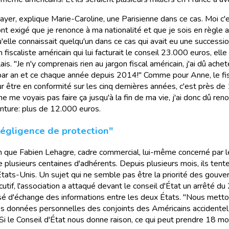
payer, explique Marie-Caroline, une Parisienne dans ce cas. Moi c'e
nt exigé que je renonce à ma nationalité et que je sois en règle a
lle connaissait quelqu'un dans ce cas qui avait eu une succession 
fiscaliste américain qui lui facturait le conseil 23.000 euros, el
. "Je n'y comprenais rien au jargon fiscal américain, j'ai dû achete
r an et ce chaque année depuis 2014!" Comme pour Anne, le fisc
 être en conformité sur les cinq dernières années, c'est près de
 ne me voyais pas faire ça jusqu'à la fin de ma vie, j'ai donc dû reno
enture: plus de 12.000 euros.
négligence de protection"
on que Fabien Lehagre, cadre commercial, lui-même concerné par 
plusieurs centaines d'adhérents. Depuis plusieurs mois, ils tente
 États-Unis. Un sujet qui ne semble pas être la priorité des gouve
tif, l'association a attaqué devant le conseil d'État un arrêté du
 d'échange des informations entre les deux États. "Nous mettons 
les données personnelles des conjoints des Américains accidente
 Si le Conseil d'État nous donne raison, ce qui peut prendre 18 m