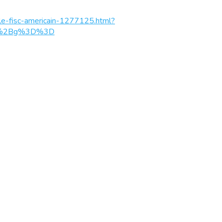
r-le-fisc-americain-1277125.html?
Zgz%2Bg%3D%3D