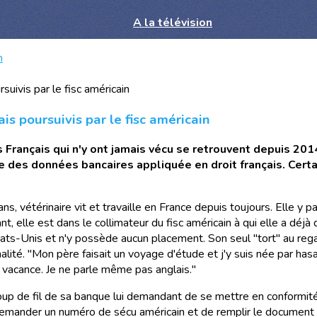
A la télévision
n
ais poursuivis par le fisc américain
 Français qui n'y ont jamais vécu se retrouvent depuis 2014
e des données bancaires appliquée en droit français. Certa
s, vétérinaire vit et travaille en France depuis toujours. Elle y p
ant, elle est dans le collimateur du fisc américain à qui elle a dé
tats-Unis et n'y possède aucun placement. Son seul "tort" au regar
lité. "Mon père faisait un voyage d'étude et j'y suis née par hasar
n vacance. Je ne parle même pas anglais."
coup de fil de sa banque lui demandant de se mettre en conformité
e demander un numéro de sécu américain et de remplir le docum