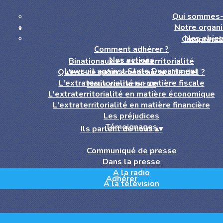
Qui sommes-
Notre organi
Nos objec
Comprend
Comment adhérer ?
Nos actions
Binationaux et extraterritorialité
Lawsuit against State Department
Qu'est-ce qu'un américain accidentel ?
L'extraterritorialité en matière fiscale
Nous contacter
▴
▾
L'extraterritorialité en matière économique
L'extraterritorialité en matière financière
Les préjudices
Témoignages
Ils parlent de nous
▴
▾
Communiqué de presse
Dans la presse
A la radio
Adhérer
A la télévision