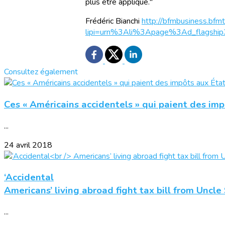
plus être appliqué."
Frédéric Bianchi
http://bfmbusiness.bfmt
lipi=urn%3Ali%3Apage%3Ad_flagsh
Consultez également
Ces « Américains accidentels » qui paient des impô
...
24 avril 2018
‘Accidental
Americans’ living abroad fight tax bill from Uncl
...