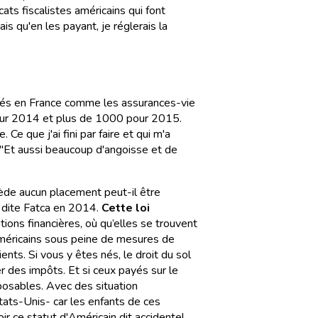
cats fiscalistes américains qui font
s qu'en les payant, je réglerais la
isés en France comme les assurances-vie
pour 2014 et plus de 1000 pour 2015.
. Ce que j'ai fini par faire et qui m'a
. "Et aussi beaucoup d'angoisse et de
sède aucun placement peut-il être
oi dite Fatca en 2014.
Cette loi
utions financières, où qu’elles se trouvent
américains sous peine de mesures de
ents. Si vous y êtes nés, le droit du sol
 des impôts. Et si ceux payés sur le
osables. Avec des situation
tats-Unis- car les enfants de ces
ir ce statut d'Américain dit accidentel.