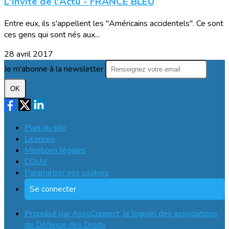
L'invité de l'Actu - FRANCE BLEU
Entre eux, ils s'appellent les "Américains accidentels". Ce sont
ces gens qui sont nés aux...
28 avril 2017
Je m'abonne à la newsletter
OK
Plan du site
Licences
Mentions légales
CGUV
Paramétrer vos cookies
Se connecter
Propulsé par AssoConnect, le logiciel des associations
de Défense des Droits