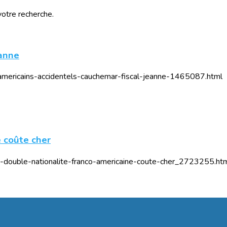
votre recherche.
eanne
r/americains-accidentels-cauchemar-fiscal-jeanne-1465087.html
e coûte cher
-la-double-nationalite-franco-americaine-coute-cher_2723255.ht