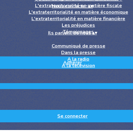
L'extraterritorialité en matière fiscale
Nous contacter
▴
▾
L'extraterritorialité en matière économique
L'extraterritorialité en matière financière
Les préjudices
Témoignages
Ils parlent de nous
▴
▾
Communiqué de presse
Dans la presse
A la radio
Adhérer
A la télévision
Se connecter