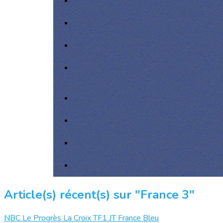
Article(s) récent(s) sur "France 3"
NBC
Le Progrès
La Croix
TF1 JT
France Bleu